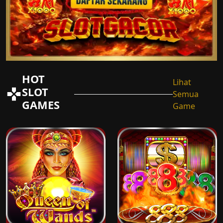
HOT
Lihat
SLOT
Semua
GAMES
Game