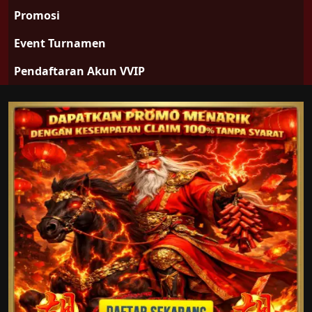
Promosi
Event Turnamen
Pendaftaran Akun VVIP