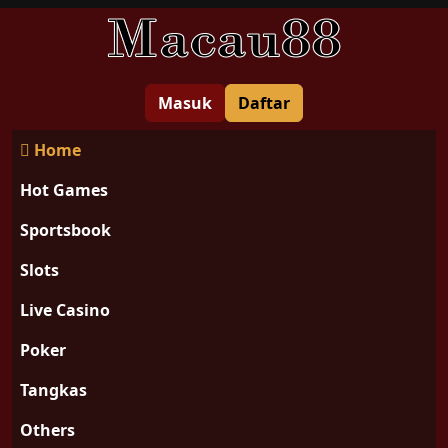
Masuk
Daftar
Home
Hot Games
Sportsbook
Slots
Live Casino
Poker
Tangkas
Others