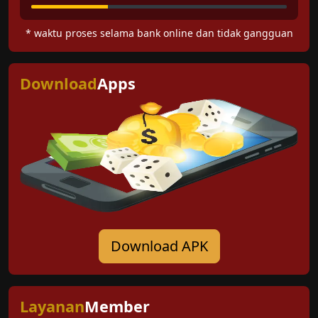
* waktu proses selama bank online dan tidak gangguan
Download
Apps
Download APK
Layanan
Member