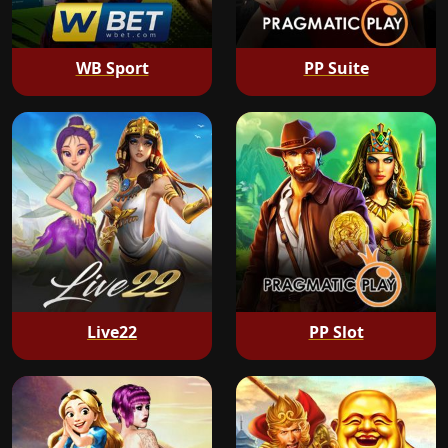
WB Sport
PP Suite
Live22
PP Slot